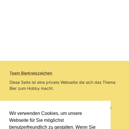
Team Bierkreiszeichen
Diese Seite ist eine private Webseite die sich das Thema
Bier zum Hobby macht.
Sie befinden sich auf https://www.bierkreiszeichen.at/
Wir verwenden Cookies, um unsere
im Pfad:
Bierkreiszeichen
/
Gesammelte Biere
Webseite für Sie möglichst
benutzerfreundlich zu gestalten. Wenn Sie
Erstellt: 2026-08-08