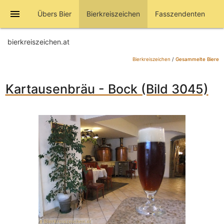
menu
Übers Bier
Bierkreiszeichen
Fasszendenten
bierkreiszeichen.at
Bierkreiszeichen
/
Gesammelte Biere
Kartausenbräu - Bock (Bild 3045)