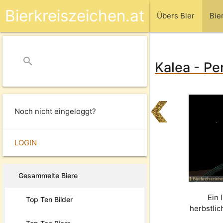
Bierkreiszeichen.at
Übers Bier
Bie
search
close
Kalea - Pe
Noch nicht eingeloggt?
LOGIN
Gesammelte Biere
Ein 
Top Ten Bilder
herbstli