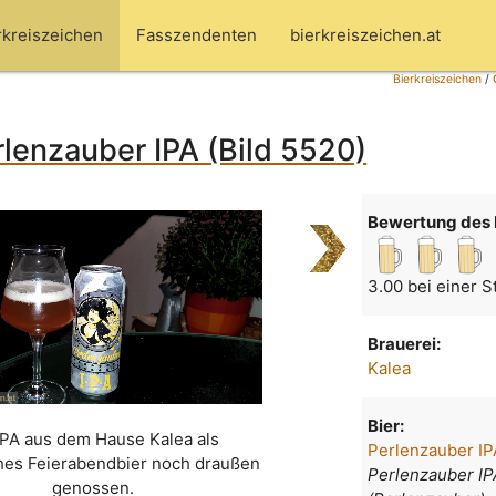
rkreiszeichen
Fasszendenten
bierkreiszeichen.at
Bierkreiszeichen
/
rlenzauber IPA (Bild 5520)
Bewertung des 
3.00 bei einer 
Brauerei:
Kalea
Bier:
IPA aus dem Hause Kalea als
Perlenzauber IP
ches Feierabendbier noch draußen
Perlenzauber IP
genossen.