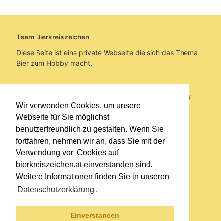
Team Bierkreiszeichen
Diese Seite ist eine private Webseite die sich das Thema
Bier zum Hobby macht.
Sie befinden sich auf https://www.bierkreiszeichen.at/
Wir verwenden Cookies, um unsere
im Pfad:
Bierkreiszeichen
/
Gesammelte Biere
Webseite für Sie möglichst
benutzerfreundlich zu gestalten. Wenn Sie
Erstellt: 2026-08-08
fortfahren, nehmen wir an, dass Sie mit der
Verwendung von Cookies auf
Links
bierkreiszeichen.at einverstanden sind.
Kontakt
Weitere Informationen finden Sie in unseren
Impressum
Datenschutzerklärung
.
Datenschutzerklärung
Sitemap
Einverstanden