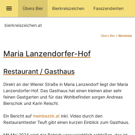
menu
Übers Bier
Bierkreiszeichen
Fasszendenten
bierkreiszeichen.at
Übers Bier
/
Bierlokale
Maria Lanzendorfer-Hof
Restaurant / Gasthaus
Direkt an der Wiener Straße in Maria Lanzendorf liegt der Maria
Lanzendorfer-Hof. Das Gasthaus hat einen kleinen aber sehr
feinen Gastgarten und für das Wohlbefinden sorgen Andreas
Bierschok und Karin Reischl.
Ein Bericht auf
meinbezirk.at
inkl. Video durch den
Restauranttester Teufl gibt einen kurzen Einblick zum Gasthaus.
Mit Mai 2024 wird der Betrieb voraussichtlich schließen, das ist