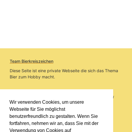
Team Bierkreiszeichen
Diese Seite ist eine private Webseite die sich das Thema
Bier zum Hobby macht.
Sie befinden sich auf https://www.bierkreiszeichen.at/
Wir verwenden Cookies, um unsere
im Pfad:
Bierkreiszeichen
/
Gesammelte Biere
Webseite für Sie möglichst
benutzerfreundlich zu gestalten. Wenn Sie
Erstellt: 2026-08-08
fortfahren, nehmen wir an, dass Sie mit der
Verwendung von Cookies auf
Links