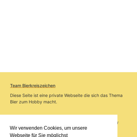
Team Bierkreiszeichen
Diese Seite ist eine private Webseite die sich das Thema
Bier zum Hobby macht.
Sie befinden sich auf https://www.bierkreiszeichen.at/
Wir verwenden Cookies, um unsere
im Pfad:
Bierkreiszeichen
/
Gesammelte Biere
Webseite für Sie möglichst