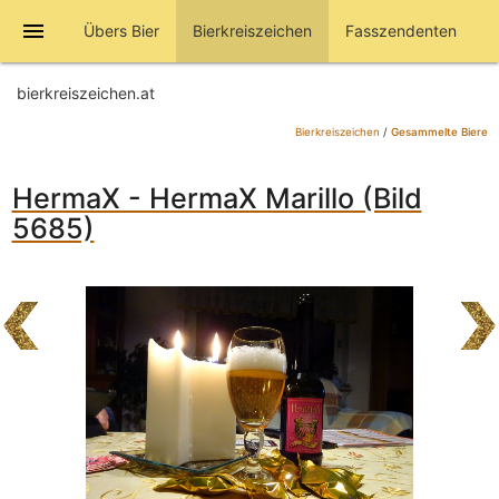
menu
Übers Bier
Bierkreiszeichen
Fasszendenten
bierkreiszeichen.at
Bierkreiszeichen
/
Gesammelte Biere
HermaX - HermaX Marillo (Bild
5685)