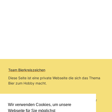
Team Bierkreiszeichen
Diese Seite ist eine private Webseite die sich das Thema
Bier zum Hobby macht.
Sie befinden sich auf https://www.bierkreiszeichen.at/
Wir verwenden Cookies, um unsere
im Pfad:
Bierkreiszeichen
/
Gesammelte Biere
Webseite für Sie möglichst