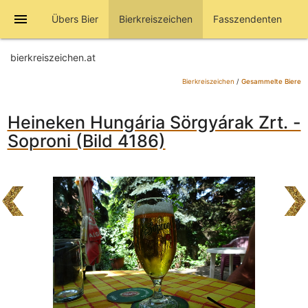
menu
Übers Bier
Bierkreiszeichen
Fasszendenten
bierkreiszeichen.at
Bierkreiszeichen
/
Gesammelte Biere
Heineken Hungária Sörgyárak Zrt. -
Soproni (Bild 4186)