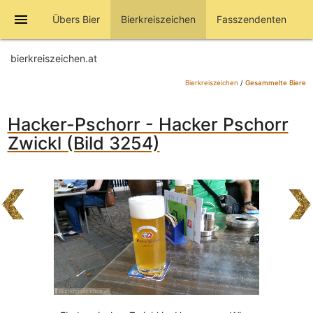
menu
Übers Bier
Bierkreiszeichen
Fasszendenten
bierkreiszeichen.at
Bierkreiszeichen
/
Gesammelte Biere
Hacker-Pschorr - Hacker Pschorr
Zwickl (Bild 3254)