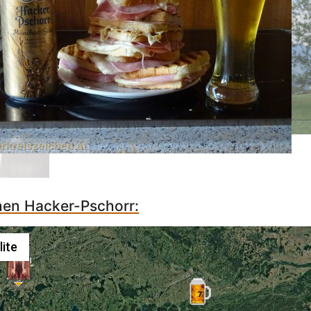
chen Hacker-Pschorr:
lite
7