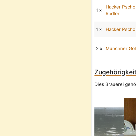
Hacker Pscho
1 x
Radler
1 x
Hacker Pschor
2 x
Münchner Go
Zugehörigkeit
Dies Brauerei gehö