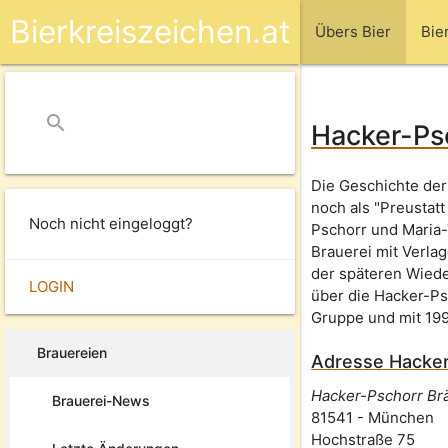
Bierkreiszeichen.at
Übers Bier
Bie
search
close
Hacker-Ps
Die Geschichte der 
noch als "Preustat
Noch nicht eingeloggt?
Pschorr und Maria-T
Brauerei mit Verla
der späteren Wiede
LOGIN
über die Hacker-Ps
Gruppe und mit 199
Brauereien
Adresse
Hacker
Hacker-Pschorr B
Brauerei-News
81541
-
München
Hochstraße 75