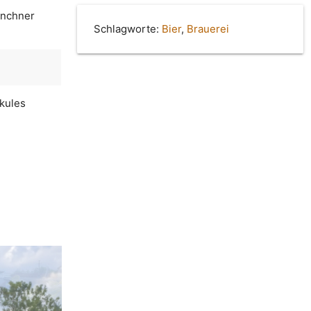
ünchner
Schlagworte:
Bier
,
Brauerei
rkules