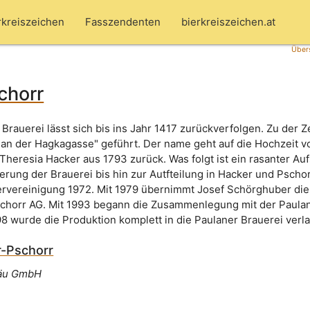
rkreiszeichen
Fasszendenten
bierkreiszeichen.at
Übers
chorr
Brauerei lässt sich bis ins Jahr 1417 zurückverfolgen. Zu der Z
t an der Hagkagasse" geführt. Der name geht auf die Hochzeit 
heresia Hacker aus 1793 zurück. Was folgt ist ein rasanter Auf
gerung der Brauerei bis hin zur Autfteilung in Hacker und Pscho
rvereinigung 1972. Mit 1979 übernimmt Josef Schörghuber die
chorr AG. Mit 1993 begann die Zusammenlegung mit der Paulan
8 wurde die Produktion komplett in die Paulaner Brauerei verla
-Pschorr
räu GmbH