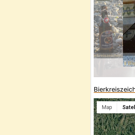
Bierkreiszei
Map
Satel