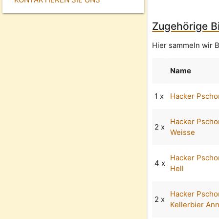
Zugehörige Bi
Hier sammeln wir B
Name
1 x
Hacker Pschor
Hacker Pscho
2 x
Weisse
Hacker Pscho
4 x
Hell
Hacker Pscho
2 x
Kellerbier An