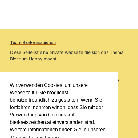
Team Bierkreiszeichen
Diese Seite ist eine private Webseite die sich das Thema
Bier zum Hobby macht.
Sie befinden sich auf https://www.bierkreiszeichen.at/
Wir verwenden Cookies, um unsere
im Pfad:
Bierkreiszeichen
/
Gesammelte Biere
Webseite für Sie möglichst
benutzerfreundlich zu gestalten. Wenn Sie
Erstellt: 2026-08-09
fortfahren, nehmen wir an, dass Sie mit der
Verwendung von Cookies auf
Links
bierkreiszeichen.at einverstanden sind.
Kontakt
Weitere Informationen finden Sie in unseren
Impressum
Datenschutzerklärung
.