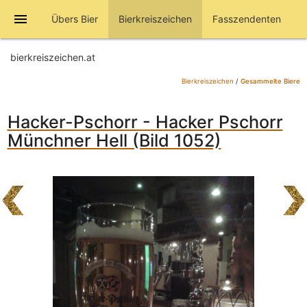
menu
Übers Bier
Bierkreiszeichen
Fasszendenten
bierkreiszeichen.at
Bierkreiszeichen
/
Gesammelte Biere
Hacker-Pschorr - Hacker Pschorr
Münchner Hell (Bild 1052)