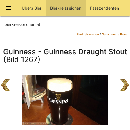
menu
Übers Bier
Bierkreiszeichen
Fasszendenten
bierkreiszeichen.at
Bierkreiszeichen
/
Gesammelte Biere
Guinness - Guinness Draught Stout
(Bild 1267)