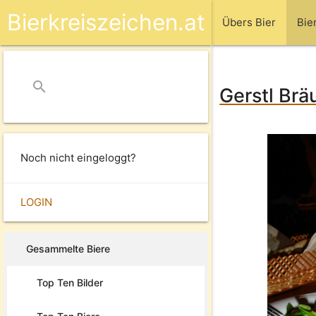
Bierkreiszeichen.at
Übers Bier
Bie
search
close
Gerstl Brä
Noch nicht eingeloggt?
LOGIN
Gesammelte Biere
Top Ten Bilder