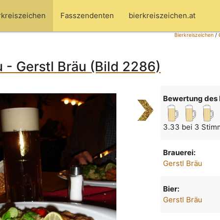
rkreiszeichen
Fasszendenten
bierkreiszeichen.at
Bierkreiszeichen
/
u - Gerstl Bräu (Bild 2286)
Bewertung des 
3.33 bei 3 Stim
Brauerei:
Gerstl Bräu
Bier:
Gerstl Bräu