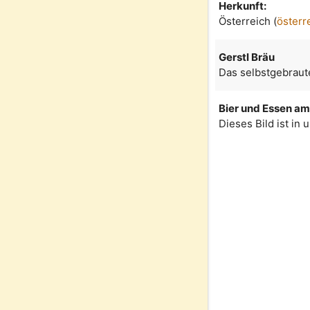
Herkunft:
Österreich (
österr
Gerstl Bräu
Das selbstgebraute
Bier und Essen am 
Dieses Bild ist in