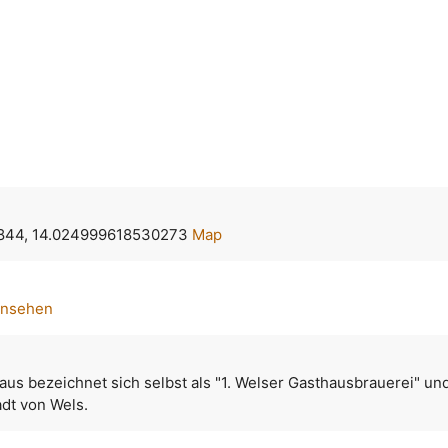
844, 14.024999618530273
Map
ansehen
us bezeichnet sich selbst als "1. Welser Gasthausbrauerei" und
adt von Wels.