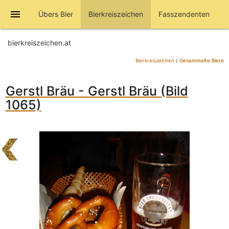
menu
Übers Bier
Bierkreiszeichen
Fasszendenten
bierkreiszeichen.at
Bierkreiszeichen
/
Gesammelte Biere
Gerstl Bräu - Gerstl Bräu (Bild
1065)