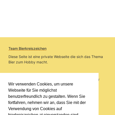
Team Bierkreiszeichen
Diese Seite ist eine private Webseite die sich das Thema
Bier zum Hobby macht.
Sie befinden sich auf https://www.bierkreiszeichen.at/
Wir verwenden Cookies, um unsere
im Pfad:
Bierkreiszeichen
/
Gesammelte Biere
Webseite für Sie möglichst
benutzerfreundlich zu gestalten. Wenn Sie
Erstellt: 2026-08-08
fortfahren, nehmen wir an, dass Sie mit der
Verwendung von Cookies auf
Links
bierkreiszeichen.at einverstanden sind.