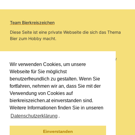
Team Bierkreiszeichen
Diese Seite ist eine private Webseite die sich das Thema
Bier zum Hobby macht.
Sie befinden sich auf https://www.bierkreiszeichen.at/
Wir verwenden Cookies, um unsere
im Pfad:
Bierkreiszeichen
/
Gesammelte Biere
Webseite für Sie möglichst
benutzerfreundlich zu gestalten. Wenn Sie
Erstellt: 2026-08-07
fortfahren, nehmen wir an, dass Sie mit der
Verwendung von Cookies auf
Links
bierkreiszeichen.at einverstanden sind.
Kontakt
Weitere Informationen finden Sie in unseren
Impressum
Datenschutzerklärung
.
Datenschutzerklärung
Sitemap
Einverstanden