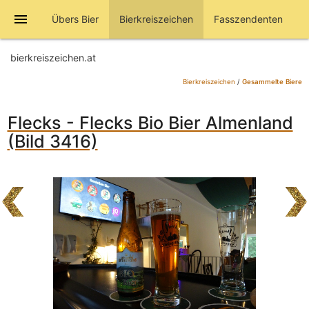
menu
Übers Bier
Bierkreiszeichen
Fasszendenten
bierkreiszeichen.at
Bierkreiszeichen
/
Gesammelte Biere
Flecks - Flecks Bio Bier Almenland
(Bild 3416)