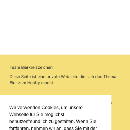
Team Bierkreiszeichen
Diese Seite ist eine private Webseite die sich das Thema
Bier zum Hobby macht.
Sie befinden sich auf https://www.bierkreiszeichen.at/
Wir verwenden Cookies, um unsere
im Pfad:
Bierkreiszeichen
/
Gesammelte Biere
Webseite für Sie möglichst
benutzerfreundlich zu gestalten. Wenn Sie
Erstellt: 2026-08-07
fortfahren, nehmen wir an, dass Sie mit der