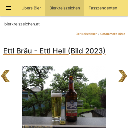
menu
Übers Bier
Bierkreiszeichen
Fasszendenten
bierkreiszeichen.at
Bierkreiszeichen
/
Gesammelte Biere
Ettl Bräu - Ettl Hell (Bild 2023)