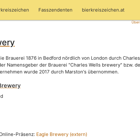
rkreiszeichen
Fasszendenten
bierkreiszeichen.at
Übers
wery
e Brauerei 1876 in Bedford nördlich von London durch Charles
er Namensgeber der Brauerei "Charles Wells brewery" bzw. de
Unternehmen wurde 2017 durch Marston's übernommen.
Brewery
rd
n Online-Präsenz:
Eagle Brewery (extern)