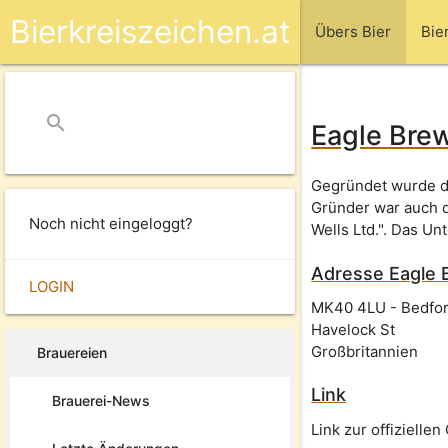
Bierkreiszeichen.at
Übers Bier
Bie
search
close
Eagle Bre
Gegründet wurde di
Gründer war auch d
Noch nicht eingeloggt?
Wells Ltd.". Das 
Adresse
Eagle 
LOGIN
MK40 4LU
-
Bedfo
Havelock St
Großbritannien
Brauereien
Link
Brauerei-News
Link zur offizielle