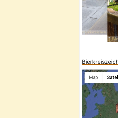
Bierkreiszeic
Map
Satel