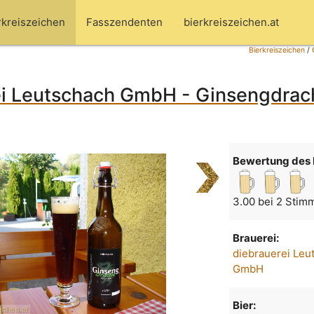
rkreiszeichen
Fasszendenten
bierkreiszeichen.at
Bierkreiszeichen
/
ei Leutschach GmbH - Ginsengdrac
Bewertung des 
3.00 bei 2 Stim
Brauerei:
diebrauerei Leu
GmbH
Bier: