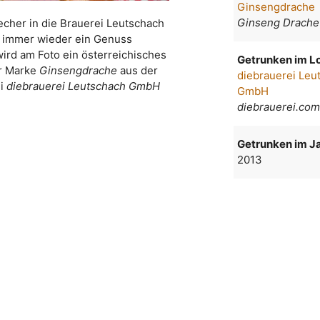
Ginsengdrache
Ginseng Drache
echer in die Brauerei Leutschach
t immer wieder ein Genuss
wird am Foto ein österreichisches
Getrunken im Lo
er Marke
Ginsengdrache
aus der
diebrauerei Leu
ei
diebrauerei Leutschach GmbH
GmbH
diebrauerei.co
Getrunken im Ja
2013