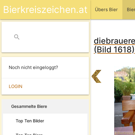
Bierkreiszeichen.at
Übers Bier
Bie
search
close
diebrauer
(Bild 1618)
Noch nicht eingeloggt?
LOGIN
Gesammelte Biere
Top Ten Bilder