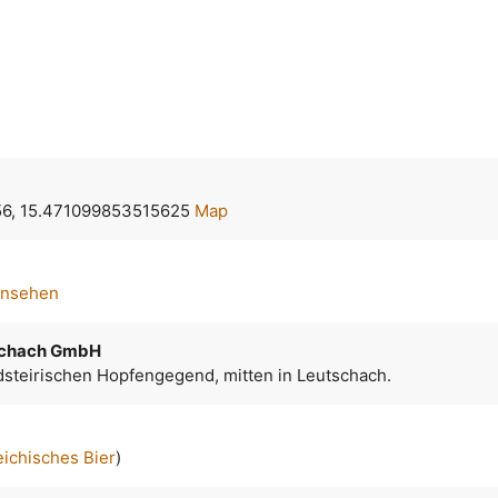
56, 15.471099853515625
Map
ansehen
tschach GmbH
üdsteirischen Hopfengegend, mitten in Leutschach.
eichisches Bier
)