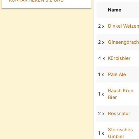
Name
2 x
Dinkel Weize
2 x
Ginsengdrac
4 x
Kürbisbier
1 x
Pale Ale
Rauch Kren
1 x
Bier
2 x
Rossnatur
Steirisches
1 x
Ginbier