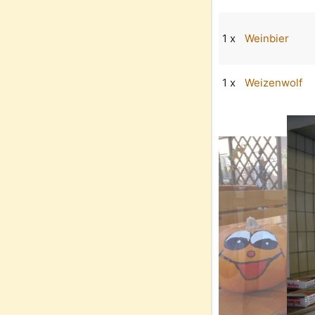
1 x
Weinbier
1 x
Weizenwolf