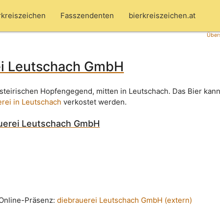
rkreiszeichen
Fasszendenten
bierkreiszeichen.at
Übers
ei Leutschach GmbH
dsteirischen Hopfengegend, mitten in Leutschach. Das Bier kann
rei in Leutschach
verkostet werden.
uerei Leutschach GmbH
n Online-Präsenz:
diebrauerei Leutschach GmbH (extern)