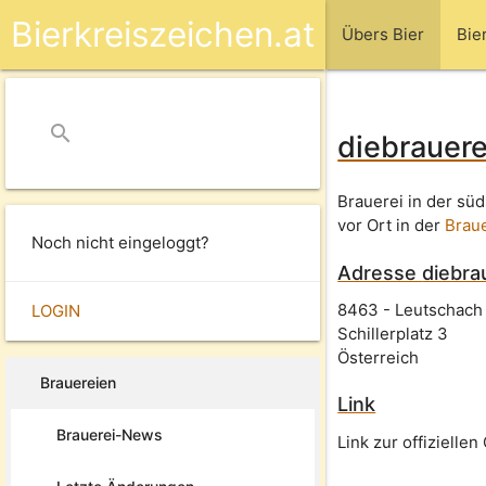
Bierkreiszeichen.at
Übers Bier
Bie
search
close
diebrauer
Brauerei in der sü
vor Ort in der
Braue
Noch nicht eingeloggt?
Adresse
diebra
8463
-
Leutschach
LOGIN
Schillerplatz 3
Österreich
Brauereien
Link
Brauerei-News
Link zur offizielle