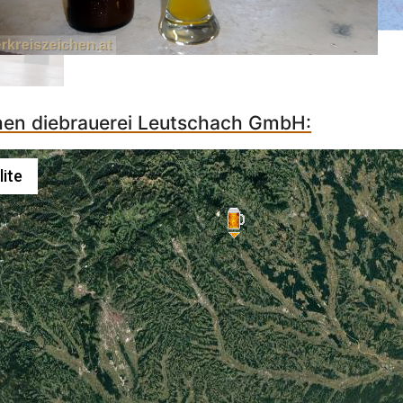
chen diebrauerei Leutschach GmbH:
lite