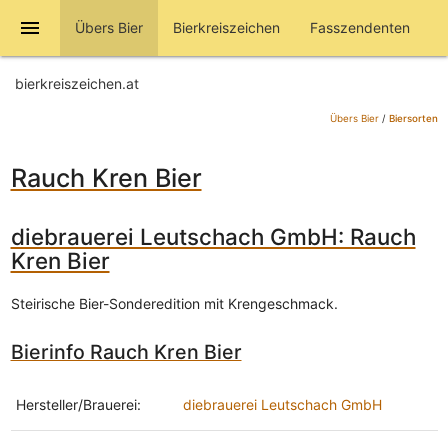
menu
Übers Bier
Bierkreiszeichen
Fasszendenten
bierkreiszeichen.at
Übers Bier
/
Biersorten
Rauch Kren Bier
diebrauerei Leutschach GmbH: Rauch
Kren Bier
Steirische Bier-Sonderedition mit Krengeschmack.
Bierinfo Rauch Kren Bier
Hersteller/Brauerei:
diebrauerei Leutschach GmbH