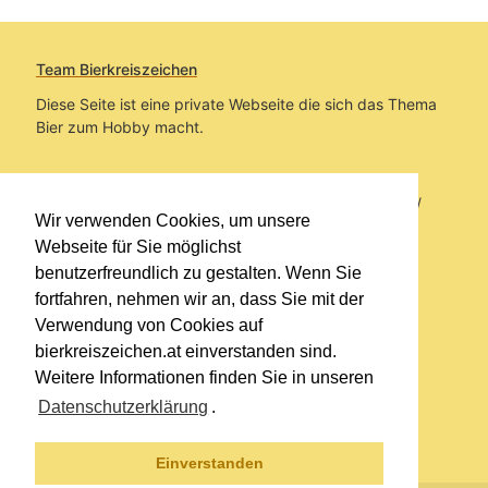
Team Bierkreiszeichen
Diese Seite ist eine private Webseite die sich das Thema
Bier zum Hobby macht.
Sie befinden sich auf https://www.bierkreiszeichen.at/
Wir verwenden Cookies, um unsere
im Pfad:
Übers Bier
/
Biersorten
Webseite für Sie möglichst
benutzerfreundlich zu gestalten. Wenn Sie
Erstellt: 2014-10-30
fortfahren, nehmen wir an, dass Sie mit der
Verwendung von Cookies auf
Links
bierkreiszeichen.at einverstanden sind.
Kontakt
Weitere Informationen finden Sie in unseren
Impressum
Datenschutzerklärung
.
Datenschutzerklärung
Sitemap
Einverstanden