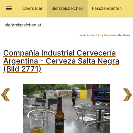
menu
Übers Bier
Bierkreiszeichen
Fasszendenten
bierkreiszeichen.at
Bierkreiszeichen
/
Gesammelte Biere
Compañía Industrial Cervecería
Argentina - Cerveza Salta Negra
(Bild 2771)