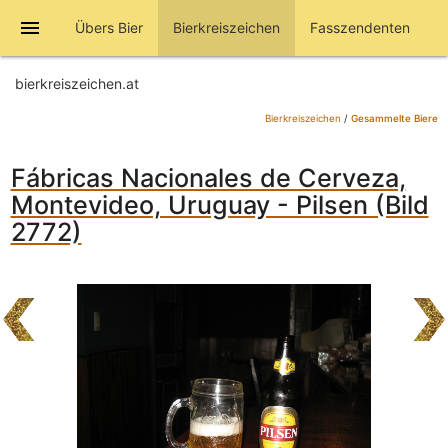
menu
Übers Bier
Bierkreiszeichen
Fasszendenten
bierkreiszeichen.at
Bierkreiszeichen
/
Gesammelte Biere
Fábricas Nacionales de Cerveza,
Montevideo, Uruguay - Pilsen (Bild
2772)