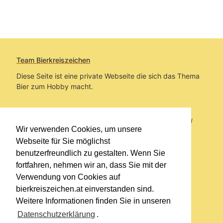
Team Bierkreiszeichen
Diese Seite ist eine private Webseite die sich das Thema
Bier zum Hobby macht.
Sie befinden sich auf https://www.bierkreiszeichen.at/
Wir verwenden Cookies, um unsere
im Pfad:
Bierkreiszeichen
/
Gesammelte Biere
Webseite für Sie möglichst
benutzerfreundlich zu gestalten. Wenn Sie
Erstellt: 2026-08-07
fortfahren, nehmen wir an, dass Sie mit der
Verwendung von Cookies auf
Links
bierkreiszeichen.at einverstanden sind.
Kontakt
Weitere Informationen finden Sie in unseren
Impressum
Datenschutzerklärung
.
Datenschutzerklärung