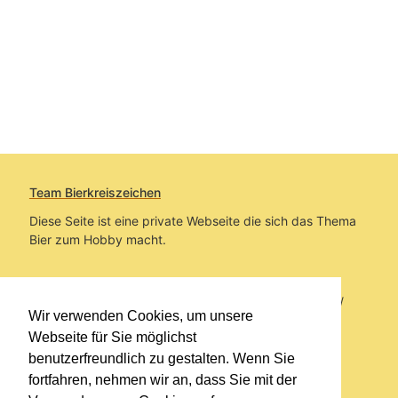
Team Bierkreiszeichen
Diese Seite ist eine private Webseite die sich das Thema
Bier zum Hobby macht.
Sie befinden sich auf https://www.bierkreiszeichen.at/
Wir verwenden Cookies, um unsere
im Pfad:
Bierkreiszeichen
/
Gesammelte Biere
Webseite für Sie möglichst
benutzerfreundlich zu gestalten. Wenn Sie
Erstellt: 2026-08-09
fortfahren, nehmen wir an, dass Sie mit der