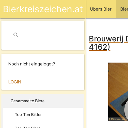
Bierkreiszeichen.at
Übers Bier
Bie
search
close
Brouwerij 
4162)
Noch nicht eingeloggt?
LOGIN
Gesammelte Biere
Top Ten Bilder