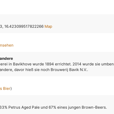
3, 16.423099517822266
Map
ansehen
bandere
uerei in Bavikhove wurde 1894 errichtet. 2014 wurde sie umben
ndere, davor hieß sie noch Brouwerij Bavik N.V..
s Bier
)
 33% Petrus Aged Pale und 67% eines jungen Brown-Beers.