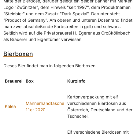
Mitte der Bierdose, darüber gelegt ein gelber Banner mit Marken
Logo "Zwönitzer", dem Hinweis "seit 1997", dem Produktnamen
"Steinbier" und dem Zusatz "Dark Spezial". Darunter steht
"Product of Germany". Am oberen und unteren Dosenrand findet
man zwei abschließende Farbstreifen in gelb und schwarz.
Seitlich wird auf die Privatbrauerei H. Egerer aus Großköllnbach
als Brauerer und Eigentümer verwiesen.
Bierboxen
Dieses Bier findet man in folgenden Bierboxen:
Brauerei
Box
Kurzinfo
Kartonverpackung mit elf
Männerhandtasche
verschiedenen Bierdosen aus
Kalea
11er 2020
Österreich, Deutschland und der
Tschechei.
Elf verschiedene Bierdosen mit