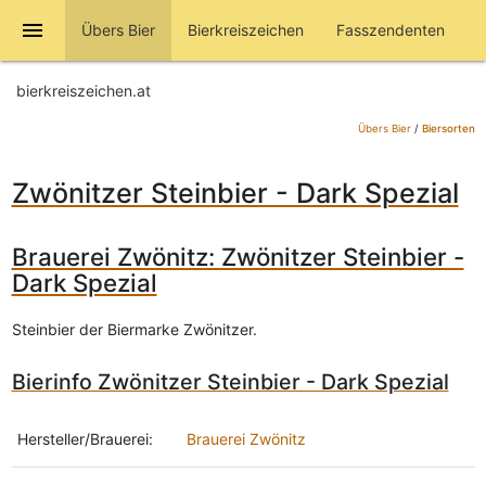
menu
Übers Bier
Bierkreiszeichen
Fasszendenten
bierkreiszeichen.at
Übers Bier
/
Biersorten
Zwönitzer Steinbier - Dark Spezial
Brauerei Zwönitz: Zwönitzer Steinbier -
Dark Spezial
Steinbier der Biermarke Zwönitzer.
Bierinfo Zwönitzer Steinbier - Dark Spezial
Hersteller/Brauerei:
Brauerei Zwönitz