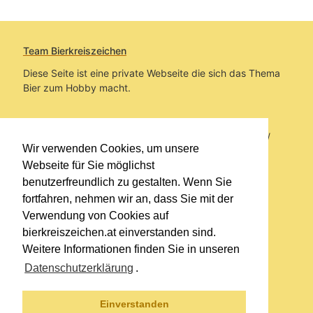
Team Bierkreiszeichen
Diese Seite ist eine private Webseite die sich das Thema
Bier zum Hobby macht.
Sie befinden sich auf https://www.bierkreiszeichen.at/
Wir verwenden Cookies, um unsere
im Pfad:
Übers Bier
/
Biersorten
Webseite für Sie möglichst
benutzerfreundlich zu gestalten. Wenn Sie
Erstellt: 2020-09-28
fortfahren, nehmen wir an, dass Sie mit der
Verwendung von Cookies auf
Links
bierkreiszeichen.at einverstanden sind.
Kontakt
Weitere Informationen finden Sie in unseren
Impressum
Datenschutzerklärung
.
Datenschutzerklärung
Sitemap
Einverstanden