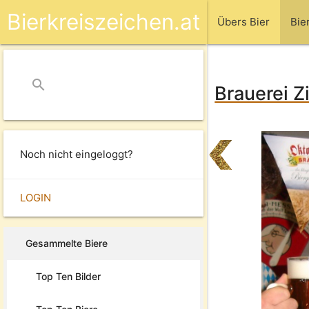
Bierkreiszeichen.at
Übers Bier
Bie
search
close
Brauerei Z
Noch nicht eingeloggt?
LOGIN
Gesammelte Biere
Top Ten Bilder