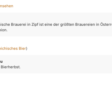
ansehen
ische Brauerei in Zipf ist eine der größten Brauereien in Öster
nion.
eichisches Bier
)
äu
 Bierherbst.