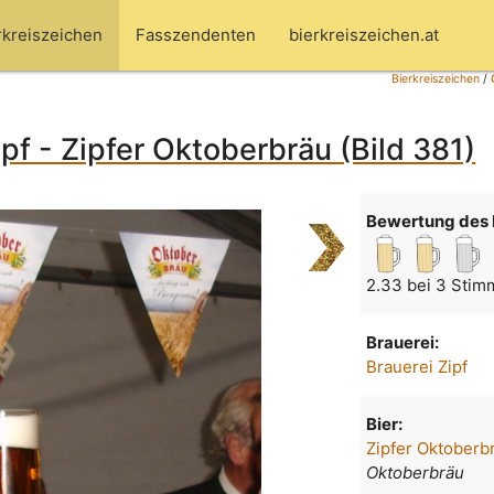
rkreiszeichen
Fasszendenten
bierkreiszeichen.at
Bierkreiszeichen
/
ipf - Zipfer Oktoberbräu (Bild 381)
Bewertung des 
2.33 bei 3 Stim
Brauerei:
Brauerei Zipf
Bier:
Zipfer Oktoberb
Oktoberbräu