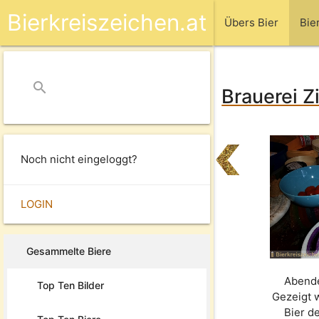
Bierkreiszeichen.at
Übers Bier
Bie
search
close
Brauerei Z
Noch nicht eingeloggt?
LOGIN
Gesammelte Biere
Abende
Top Ten Bilder
Gezeigt 
Bier d