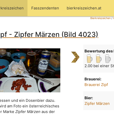
rkreiszeichen
Fasszendenten
bierkreiszeichen.at
Bierkreiszeichen
/
ipf - Zipfer Märzen (Bild 4023)
Bewertung des 
2.00 bei einer 
Brauerei:
Brauerei Zipf
Bier:
ssen und ein Dosenbier dazu.
Zipfer Märzen
wird am Foto ein österreichisches
er Marke
Zipfer Märzen
aus der