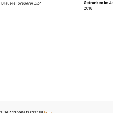
Getrunken im Ja
Brauerei
Brauerei Zipf
2018
2, 16.423099517822266
Map