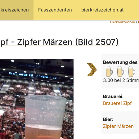
rkreiszeichen
Fasszendenten
bierkreiszeichen.at
Bierkreiszeichen
/
ipf - Zipfer Märzen (Bild 2507)
Bewertung des 
3.00 bei 2 Stim
Brauerei:
Brauerei Zipf
Bier:
Zipfer Märzen