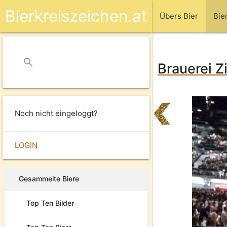
Bierkreiszeichen.at
Übers Bier
Bie
search
close
Brauerei Z
Noch nicht eingeloggt?
LOGIN
Gesammelte Biere
Top Ten Bilder