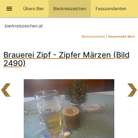
menu
Übers Bier
Bierkreiszeichen
Fasszendenten
bierkreiszeichen.at
Bierkreiszeichen
/
Gesammelte Biere
Brauerei Zipf - Zipfer Märzen (Bild
2490)