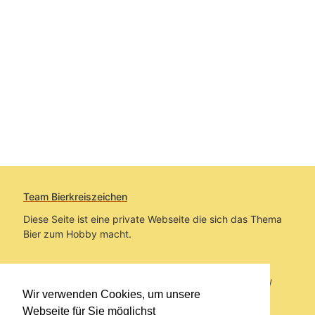
Team Bierkreiszeichen
Diese Seite ist eine private Webseite die sich das Thema
Bier zum Hobby macht.
Sie befinden sich auf https://www.bierkreiszeichen.at/
Wir verwenden Cookies, um unsere
im Pfad:
Bierkreiszeichen
/
Gesammelte Biere
Webseite für Sie möglichst