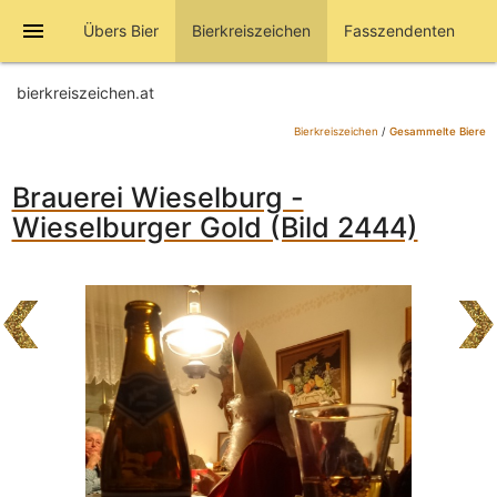
menu
Übers Bier
Bierkreiszeichen
Fasszendenten
bierkreiszeichen.at
Bierkreiszeichen
/
Gesammelte Biere
Brauerei Wieselburg -
Wieselburger Gold (Bild 2444)