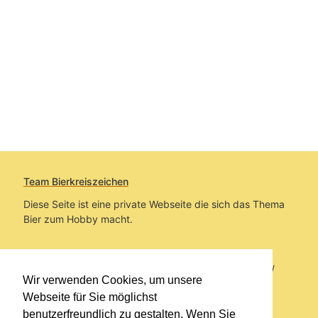
Team Bierkreiszeichen
Diese Seite ist eine private Webseite die sich das Thema
Bier zum Hobby macht.
Sie befinden sich auf https://www.bierkreiszeichen.at/
Wir verwenden Cookies, um unsere
im Pfad:
Bierkreiszeichen
/
Gesammelte Biere
Webseite für Sie möglichst
benutzerfreundlich zu gestalten. Wenn Sie