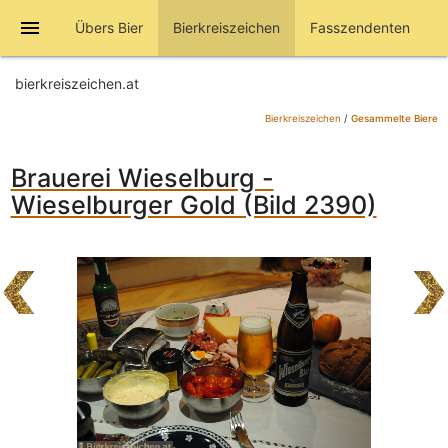
menu
Übers Bier
Bierkreiszeichen
Fasszendenten
bierkreiszeichen.at
Bierkreiszeichen
/
Gesammelte Biere
Brauerei Wieselburg -
Wieselburger Gold (Bild 2390)