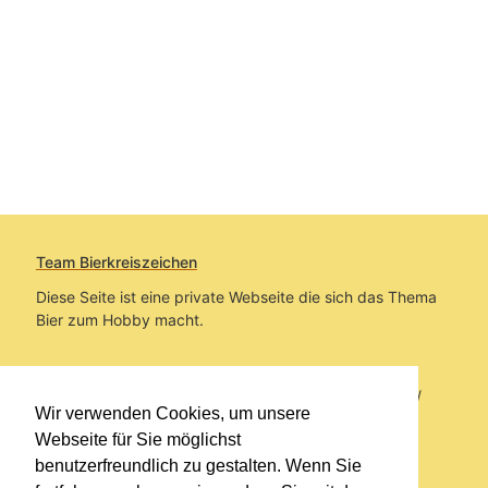
Team Bierkreiszeichen
Diese Seite ist eine private Webseite die sich das Thema
Bier zum Hobby macht.
Sie befinden sich auf https://www.bierkreiszeichen.at/
Wir verwenden Cookies, um unsere
im Pfad:
Bierkreiszeichen
/
Gesammelte Biere
Webseite für Sie möglichst
benutzerfreundlich zu gestalten. Wenn Sie
Erstellt: 2026-08-09