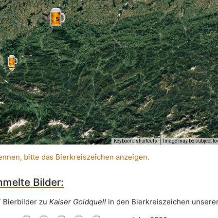
5
Keyboard shortcuts
Image may be subject to 
ennen, bitte das Bierkreiszeichen anzeigen.
melte Bilder:
7 Bierbilder zu
Kaiser Goldquell
in den Bierkreiszeichen unserer