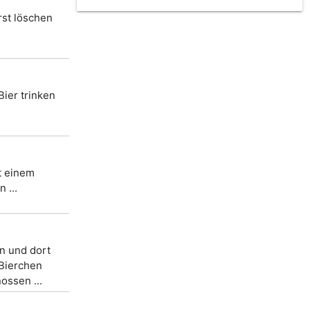
st löschen
Bier trinken
t einem
 ...
n und dort
 Bierchen
ossen ...