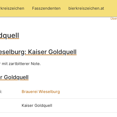
rkreiszeichen
Fasszendenten
bierkreiszeichen.at
Über
dquell
eselburg: Kaiser Goldquell
 mit zartbitterer Note.
er Goldquell
i:
Brauerei Wieselburg
Kaiser Goldquell