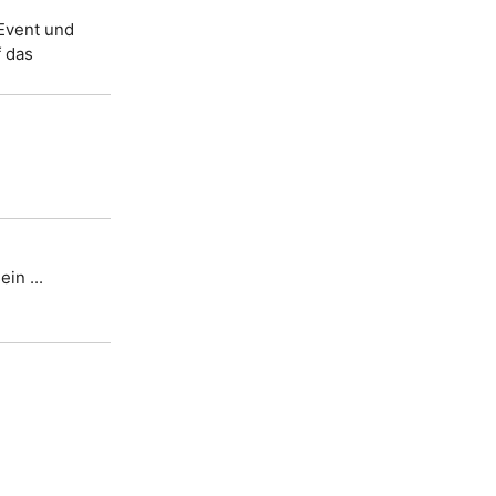
 Event und
f das
in ...