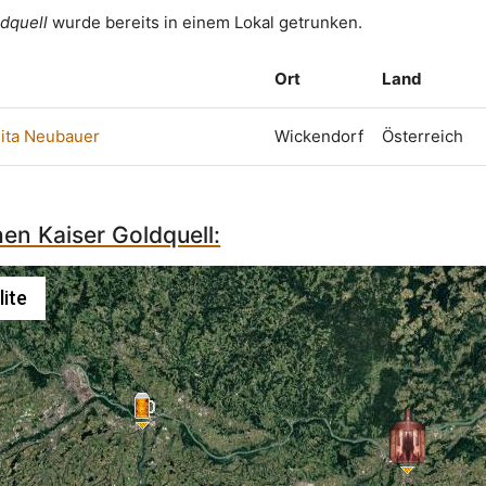
ldquell
wurde bereits in einem Lokal getrunken.
Ort
Land
ita Neubauer
Wickendorf
Österreich
hen Kaiser Goldquell:
lite