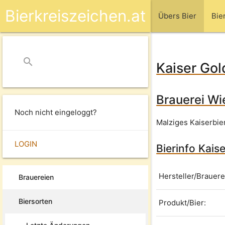
Bierkreiszeichen.at
Übers Bier
Bie
search
close
Kaiser Gol
Brauerei Wi
Noch nicht eingeloggt?
Malziges Kaiserbier
LOGIN
Bierinfo Kais
Hersteller/Brauere
Brauereien
Biersorten
Produkt/Bier: