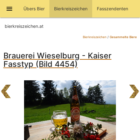
menu
Übers Bier
Bierkreiszeichen
Fasszendenten
bierkreiszeichen.at
Bierkreiszeichen
/
Gesammelte Biere
Brauerei Wieselburg - Kaiser
Fasstyp (Bild 4454)