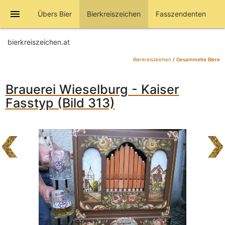
menu
Übers Bier
Bierkreiszeichen
Fasszendenten
bierkreiszeichen.at
Bierkreiszeichen
/
Gesammelte Biere
Brauerei Wieselburg - Kaiser
Fasstyp (Bild 313)