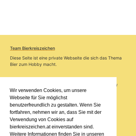
Team Bierkreiszeichen
Diese Seite ist eine private Webseite die sich das Thema
Bier zum Hobby macht.
Sie befinden sich auf https://www.bierkreiszeichen.at/
Wir verwenden Cookies, um unsere
im Pfad:
Bierkreiszeichen
/
Gesammelte Biere
Webseite für Sie möglichst
benutzerfreundlich zu gestalten. Wenn Sie
Erstellt: 2026-08-07
fortfahren, nehmen wir an, dass Sie mit der
Verwendung von Cookies auf
Links
bierkreiszeichen.at einverstanden sind.
Kontakt
Weitere Informationen finden Sie in unseren