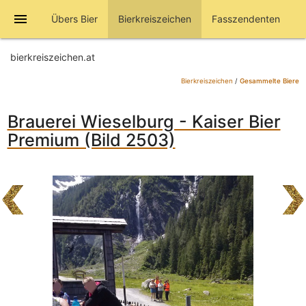
menu
Übers Bier
Bierkreiszeichen
Fasszendenten
bierkreiszeichen.at
Bierkreiszeichen
/
Gesammelte Biere
Brauerei Wieselburg - Kaiser Bier
Premium (Bild 2503)