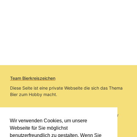
Team Bierkreiszeichen
Diese Seite ist eine private Webseite die sich das Thema
Bier zum Hobby macht.
Sie befinden sich auf https://www.bierkreiszeichen.at/
Wir verwenden Cookies, um unsere
im Pfad:
Bierkreiszeichen
/
Gesammelte Biere
Webseite für Sie möglichst
benutzerfreundlich zu gestalten. Wenn Sie