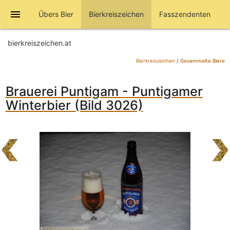
menu
Übers Bier
Bierkreiszeichen
Fasszendenten
bierkreiszeichen.at
Bierkreiszeichen
/
Gesammelte Biere
Brauerei Puntigam - Puntigamer
Winterbier (Bild 3026)