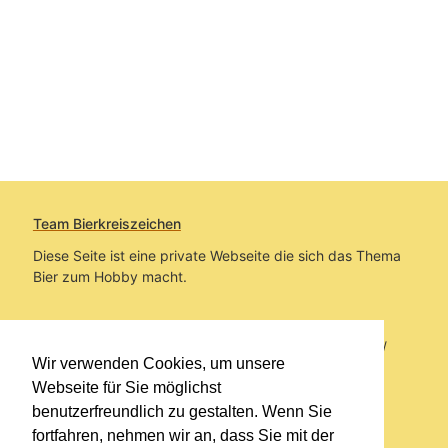
Team Bierkreiszeichen
Diese Seite ist eine private Webseite die sich das Thema
Bier zum Hobby macht.
Sie befinden sich auf https://www.bierkreiszeichen.at/
Wir verwenden Cookies, um unsere
im Pfad:
Bierkreiszeichen
/
Gesammelte Biere
Webseite für Sie möglichst
benutzerfreundlich zu gestalten. Wenn Sie
Erstellt: 2026-08-08
fortfahren, nehmen wir an, dass Sie mit der