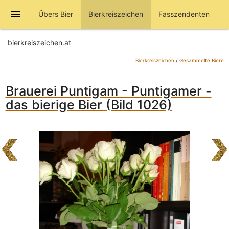
menu
Übers Bier
Bierkreiszeichen
Fasszendenten
bierkreiszeichen.at
Bierkreiszeichen
/
Gesammelte Biere
Brauerei Puntigam - Puntigamer -
das bierige Bier (Bild 1026)