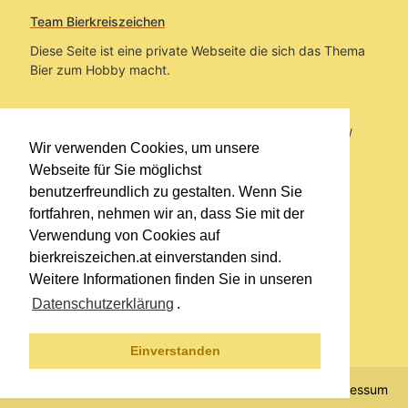
Team Bierkreiszeichen
Diese Seite ist eine private Webseite die sich das Thema
Bier zum Hobby macht.
Sie befinden sich auf https://www.bierkreiszeichen.at/
Wir verwenden Cookies, um unsere
im Pfad:
Bierkreiszeichen
/
Gesammelte Biere
Webseite für Sie möglichst
benutzerfreundlich zu gestalten. Wenn Sie
Erstellt: 2026-08-07
fortfahren, nehmen wir an, dass Sie mit der
Verwendung von Cookies auf
Links
bierkreiszeichen.at einverstanden sind.
Kontakt
Weitere Informationen finden Sie in unseren
Impressum
Datenschutzerklärung
.
Datenschutzerklärung
Sitemap
Einverstanden
© 2020 Copyright Team Bierkreiszeichen
Impressum