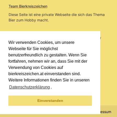
Team Bierkreiszeichen
Diese Seite ist eine private Webseite die sich das Thema
Bier zum Hobby macht.
Sie befinden sich auf https://www.bierkreiszeichen.at/
Wir verwenden Cookies, um unsere
im Pfad:
Bierkreiszeichen
/
Gesammelte Biere
Webseite für Sie möglichst
benutzerfreundlich zu gestalten. Wenn Sie
Erstellt: 2026-08-07
fortfahren, nehmen wir an, dass Sie mit der
Verwendung von Cookies auf
Links
bierkreiszeichen.at einverstanden sind.
Kontakt
Weitere Informationen finden Sie in unseren
Impressum
Datenschutzerklärung
.
Datenschutzerklärung
Sitemap
Einverstanden
© 2020 Copyright Team Bierkreiszeichen
Impressum