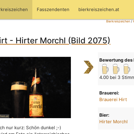
rkreiszeichen
Fasszendenten
bierkreiszeichen.at
Bierkreiszeichen
/
rt - Hirter Morchl (Bild 2075)
Bewertung des 
4.00 bei 3 Stim
Brauerei:
Brauerei Hirt
Bier:
Hirter Morchl
ch nur kurz: Schön dunkel ;-)