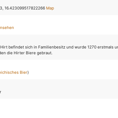
3, 16.423099517822266
Map
ansehen
 Hirt befindet sich in Familienbesitz und wurde 1270 erstmals u
en die Hirter Biere gebraut.
eichisches Bier
)
r