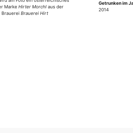
wird am Foto ein österreichisches
Getrunken im Ja
der Marke
Hirter Morchl
aus der
2014
Brauerei
Brauerei Hirt