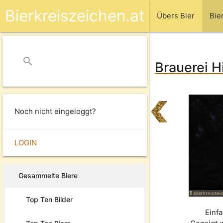
Bierkreiszeichen.at
Übers Bier
Bie
search
close
Brauerei Hi
Noch nicht eingeloggt?
LOGIN
Gesammelte Biere
Top Ten Bilder
Einfa