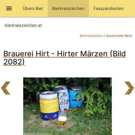
menu
Übers Bier
Bierkreiszeichen
Fasszendenten
bierkreiszeichen.at
Bierkreiszeichen
/
Gesammelte Biere
Brauerei Hirt - Hirter Märzen (Bild
2082)