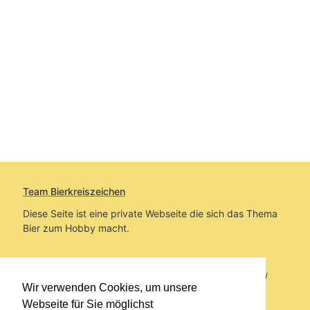
Team Bierkreiszeichen
Diese Seite ist eine private Webseite die sich das Thema
Bier zum Hobby macht.
Sie befinden sich auf https://www.bierkreiszeichen.at/
Wir verwenden Cookies, um unsere
im Pfad:
Bierkreiszeichen
/
Gesammelte Biere
Webseite für Sie möglichst