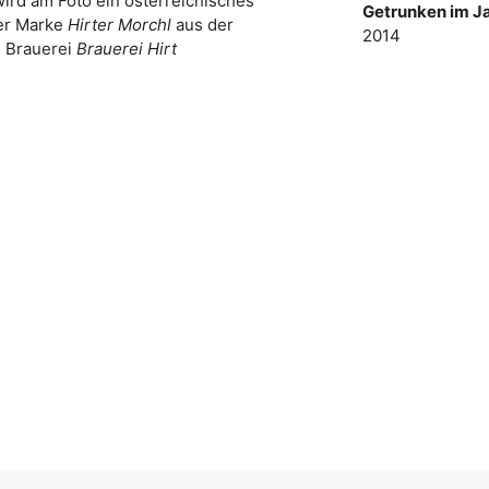
wird am Foto ein österreichisches
Getrunken im Ja
der Marke
Hirter Morchl
aus der
2014
Brauerei
Brauerei Hirt