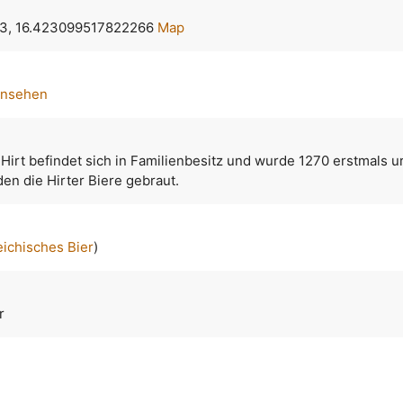
3, 16.423099517822266
Map
ansehen
 Hirt befindet sich in Familienbesitz und wurde 1270 erstmals u
en die Hirter Biere gebraut.
eichisches Bier
)
r