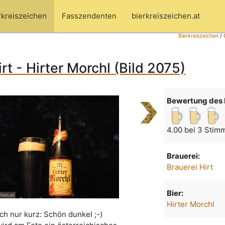
rkreiszeichen
Fasszendenten
bierkreiszeichen.at
Bierkreiszeichen
/
rt - Hirter Morchl (Bild 2075)
Bewertung des 
4.00 bei 3 Stim
Brauerei:
Brauerei Hirt
Bier:
Hirter Morchl
ch nur kurz: Schön dunkel ;-)