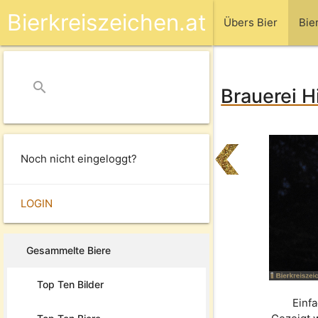
Bierkreiszeichen.at
Übers Bier
Bie
search
close
Brauerei Hi
Noch nicht eingeloggt?
LOGIN
Gesammelte Biere
Top Ten Bilder
Einfa