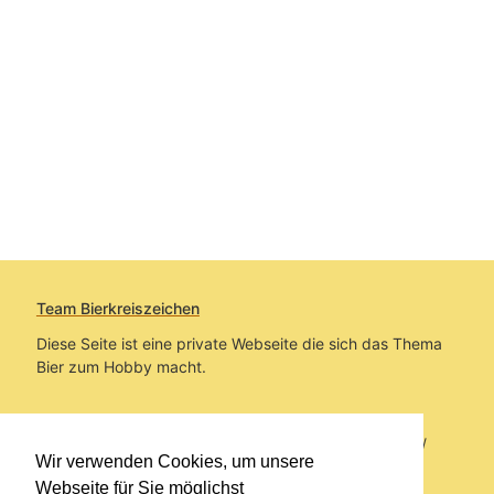
Team Bierkreiszeichen
Diese Seite ist eine private Webseite die sich das Thema
Bier zum Hobby macht.
Sie befinden sich auf https://www.bierkreiszeichen.at/
Wir verwenden Cookies, um unsere
im Pfad:
Bierkreiszeichen
/
Gesammelte Biere
Webseite für Sie möglichst