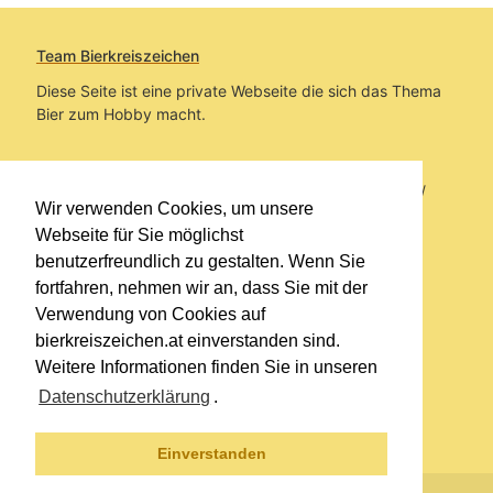
Team Bierkreiszeichen
Diese Seite ist eine private Webseite die sich das Thema
Bier zum Hobby macht.
Sie befinden sich auf https://www.bierkreiszeichen.at/
Wir verwenden Cookies, um unsere
im Pfad:
Bierkreiszeichen
/
Gesammelte Biere
Webseite für Sie möglichst
benutzerfreundlich zu gestalten. Wenn Sie
Erstellt: 2026-08-07
fortfahren, nehmen wir an, dass Sie mit der
Verwendung von Cookies auf
Links
bierkreiszeichen.at einverstanden sind.
Kontakt
Weitere Informationen finden Sie in unseren
Impressum
Datenschutzerklärung
.
Datenschutzerklärung
Sitemap
Einverstanden