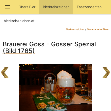
menu
Übers Bier
Bierkreiszeichen
Fasszendenten
bierkreiszeichen.at
Bierkreiszeichen
/
Gesammelte Biere
Brauerei Göss - Gösser Spezial
(Bild 1765)