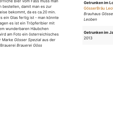
errliche Bier vom Fass muss man
Getrunken im Lo
h bestellen, damit man es zur
GösserBräu Le
ise bekommt, da es ca.20 min.
Brauhaus Gösse
is ein Glas fertig ist - man könnte
Leoben
agen es ist ein Tröpferlbier mit
em wunderbaren Häubchen
Getrunken im Ja
wird am Foto ein österreichisches
2013
er Marke
Gösser Spezial
aus der
Brauerei
Brauerei Göss