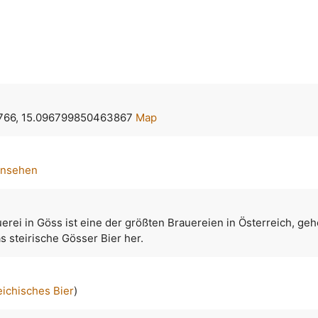
766, 15.096799850463867
Map
ansehen
uerei in Göss ist eine der größten Brauereien in Österreich, geh
as steirische Gösser Bier her.
eichisches Bier
)